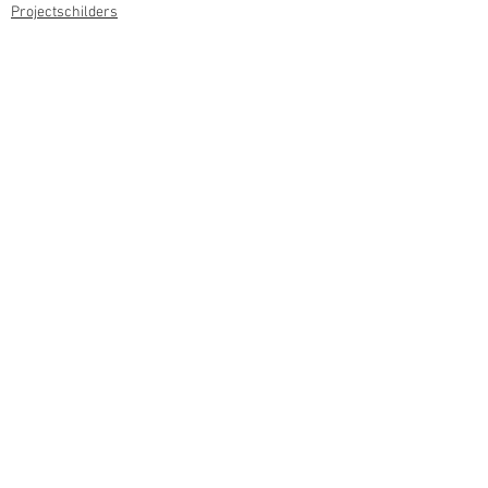
Projectschilders
Behangen
Wall visuals
VVE
Specials
T
extiel frames
Akoestische panelen
© 2023 by Van Raaij Schilderwerk &
Onderhoud